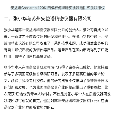
安益谱Cassitrap 120K 四极杆傅里叶变换静电阱气质联用仪
二、张小华与苏州安益谱精密仪器有限公司
张小华是
的创始人。该公司自成立以
苏州安益谱精密仪器有限公司
来，一直致力于质谱仪器的研发和产业化。在张小华的带领下，
安
攻克了一系列技术难题，成功研发出多款具
益谱精密仪器有限公司
有自主知识产权的质谱仪器产品。这些产品在国内市场得到了广泛
应用，赢得了用户的高度评价。
张小华本人在
也取得了诸多突出成就。他主持和
质谱仪器研发领域
参与了多项国家级和省级科研项目，发表了多篇高质量的学术论
文，获得了多项专利授权。他的研究成果不仅推动了
质谱仪器技术
的创新和发展，也为我国
产业的崛起做出了重要贡献。此
质谱仪器
次荣获“质谱优秀青年人物”奖，不仅是对张小华个人在质谱仪器研发
领域所取得成就的肯定，也是对
在质
苏州安益谱精密仪器有限公司
谱仪器产业化方面所做努力的认可。