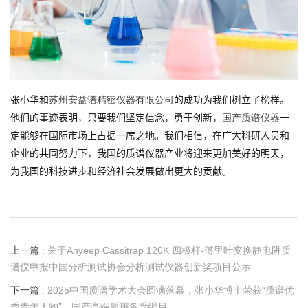
张小华和
的成功为我们树立了榜样。
苏州安益谱精密仪器有限公司
他们的事迹表明，只要我们坚定信念，勇于创新，
一
国产质谱仪器
定能够在国际市场上占据一席之地。我们相信，在广大科研人员和
企业的共同努力下，我国的质谱仪器产业将迎来更加美好的明天，
为我国的科技进步和经济社会发展做出更大的贡献。
上一篇
: 关于Anyeep Cassitrap 120K 四极杆-傅里叶变换静电阱质
谱仪申报中国分析测试协会分析测试仪器创新奖项目公示
下一篇
: 2025中国质谱学术大会圆满落幕，张小华博士荣获“质谱优
秀青年人物”，国产高端质谱备受瞩目