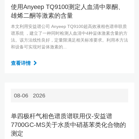
使用Anyeep TQ9100测定人血清中睾酮、
雄烯二酮等激素的含量
本文利用安益谱公司 Anyeep TQ9100超高效液相色谱串联质
谱系统 ，建立了一种同时检测人血清中4种甾体激素含量的方
法。该方法线性良好，定量限满足相关标准要求。利用本方法
和设备可实现对甾体激素的...
查看详情
08-06
2026
单四极杆气相色谱质谱联用仪-安益谱
7700GC-MS关于水质中硝基苯类化合物的
测定