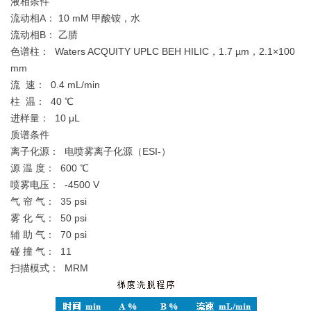
液相条件
流动相A： 10 mM 甲酸铵，水
流动相B： 乙腈
色谱柱： Waters ACQUITY UPLC BEH HILIC，1.7 µm，2.1×100
mm
流 速： 0.4 mL/min
柱 温： 40 ℃
进样量： 10 μL
质谱条件
离子化源： 电喷雾离子化源（ESI-）
源 温 度： 600 ℃
喷雾电压： -4500 V
气 帘 气： 35 psi
雾 化 气： 50 psi
辅 助 气： 70 psi
碰 撞 气： 11
扫描模式： MRM