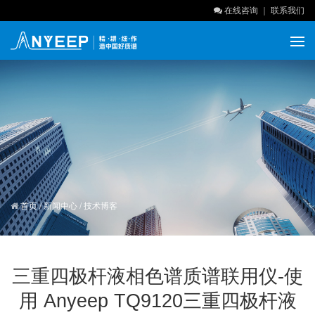
在线咨询
｜
联系我们
首页
/
新闻中心
/
技术博客
三重四极杆液相色谱质谱联用仪-使
用 Anyeep TQ9120三重四极杆液