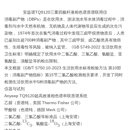
安益谱TQ9120三重四极杆液相色谱质谱联用仪
消毒副产物（DBPs）是在饮用水、游泳池水等水体消毒过程中，消
毒剂与水中天然有机物、无机物及人体代谢物等反应生成的次生污
染物 。1974年首次在氯气消毒过程中发现三卤甲烷类物质后，人类
已鉴别出超700种消毒副产物，其中三卤甲烷、卤乙酸类具有致癌
性、生殖毒性等风险，被纳入监管。《GB 5749-2022 生活饮用水
卫生标准》明确规定了饮用水中二氯乙酸、三氯乙酸、氯酸盐、亚
氯酸盐、溴酸盐等的检出限制。
本文根据《GB/T 5750.10-2023 生活饮用水标准检验方法 第10部
分：消毒副产物指标》第15节二氯乙酸检测相关要求，开发了同时
检测生活饮用水中5种消毒副产物的方法。
仪器与试剂
Anyeep TQ9120超高效液相色谱串联质谱系统
乙腈（质谱纯，美国 Thermo Fisher 公司）
甲酸铵（色谱纯，德国 Merk 公司）
二氯乙酸、三氯乙酸等标准品（上海安谱）
13
18
二氯乙酸
-
C
、氯酸盐
-
O
（上海安谱）
3
3